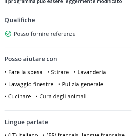
Il programma può essere leggermente modificato
Qualifiche
check_circle_outline
Posso fornire referenze
Posso aiutare con
• Fare la spesa
• Stirare
• Lavanderia
• Lavaggio finestre
• Pulizia generale
• Cucinare
• Cura degli animali
Lingue parlate
• (IT) Italiano
• (FR) français, langue française