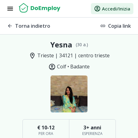
menu
account_circle
Accedi/Inizia
Torna indietro
Copia link
arrow_back
link
Yesna
(30 a.)
location_on
Trieste | 34121 | centro trieste
account_circle
Colf •
Badante
€ 10-12
3+ anni
PER ORA
ESPERIENZA