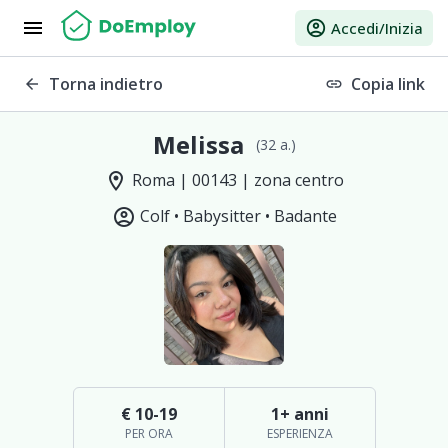
menu
account_circle
Accedi/Inizia
Torna indietro
Copia link
arrow_back
link
Melissa
(32 a.)
location_on
Roma | 00143 | zona centro
account_circle
Colf •
Babysitter •
Badante
€ 10-19
1+ anni
PER ORA
ESPERIENZA