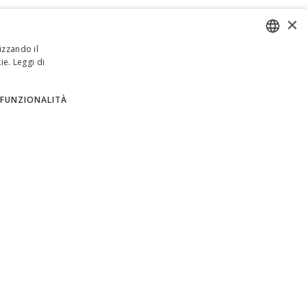
×
izzando il
ie.
Leggi di
ENGLISH
ITALIAN
FUNZIONALITÀ
SPANISH