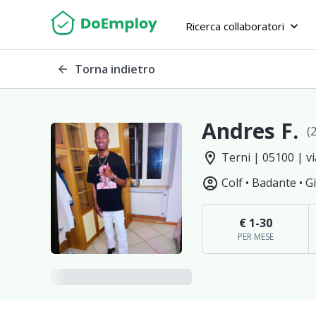
Ricerca collaboratori
keyboard_arrow_down
Torna indietro
arrow_back
Andres F.
(2
location_on
Terni | 05100 | v
account_circle
Colf •
Badante •
G
€ 1-30
PER MESE