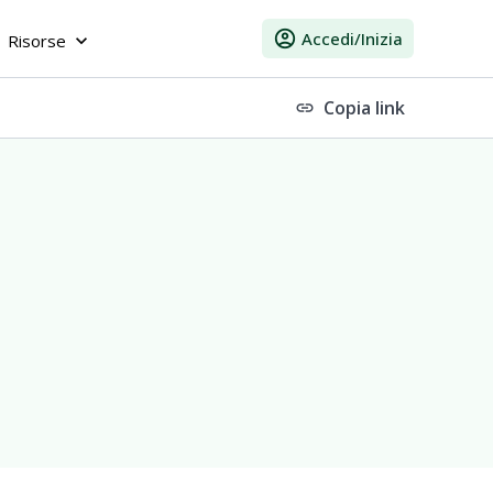
account_circle
Accedi/Inizia
Risorse
keyboard_arrow_down
Copia link
link