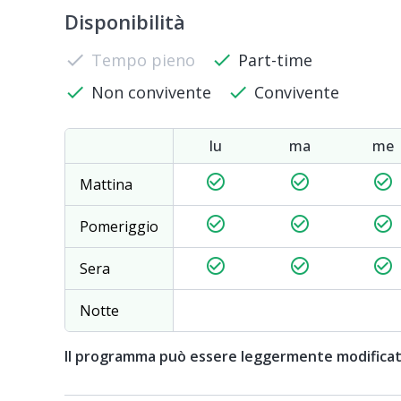
Disponibilità
check
Tempo pieno
check
Part-time
check
Non convivente
check
Convivente
lu
ma
me
check_circle_outline
check_circle_outline
check_circle_outline
Mattina
check_circle_outline
check_circle_outline
check_circle_outline
Pomeriggio
check_circle_outline
check_circle_outline
check_circle_outline
Sera
Notte
Il programma può essere leggermente modifica