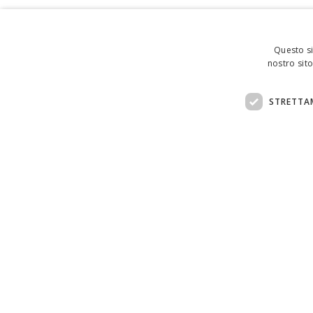
Questo si
nostro sito
STRETTA
Assistenza clienti:
support@doemploy.app