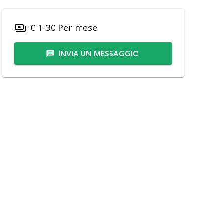
€ 1-30 Per mese
payments
INVIA UN MESSAGGIO
message