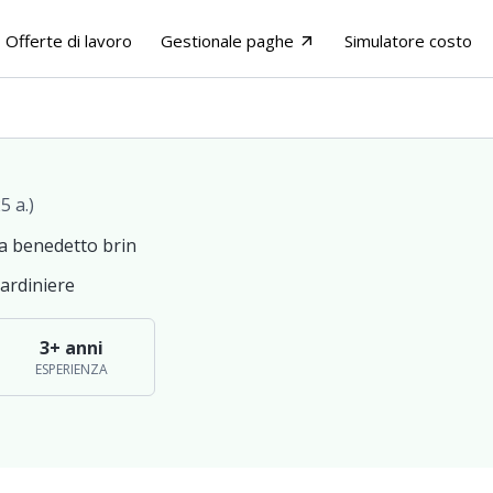
Offerte di lavoro
Gestionale paghe
Simulatore costo
arrow_outward
5 a.)
ia benedetto brin
iardiniere
3+ anni
ESPERIENZA