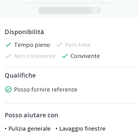
Disponibilità
check
Tempo pieno
check
Part-time
check
Non convivente
check
Convivente
Qualifiche
check_circle_outline
Posso fornire referenze
Posso aiutare con
• Pulizia generale
• Lavaggio finestre