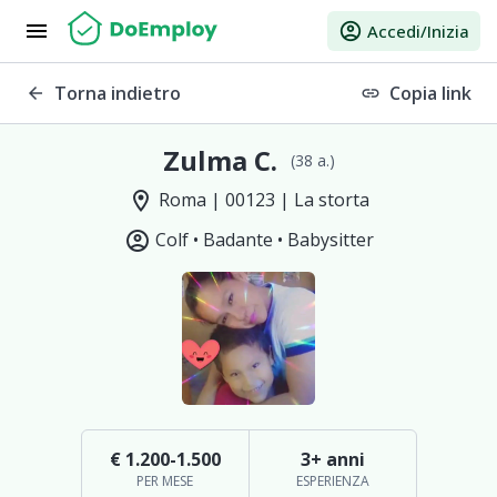
menu
account_circle
Accedi/Inizia
Torna indietro
Copia link
arrow_back
link
Zulma C.
(38 a.)
location_on
Roma | 00123 | La storta
account_circle
Colf •
Badante •
Babysitter
€ 1.200-1.500
3+ anni
PER MESE
ESPERIENZA