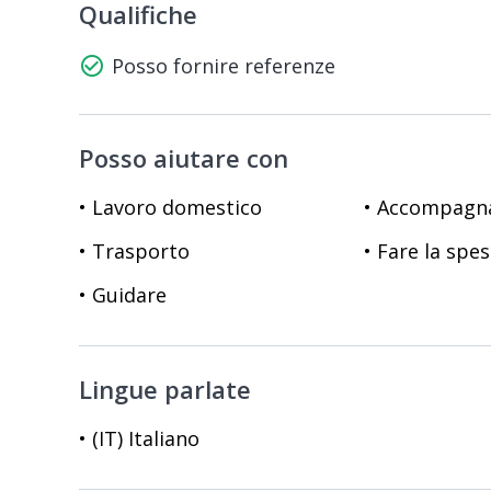
Qualifiche
check_circle_outline
Posso fornire referenze
Posso aiutare con
• Lavoro domestico
• Accompag
• Trasporto
• Fare la spe
• Guidare
Lingue parlate
• (IT) Italiano