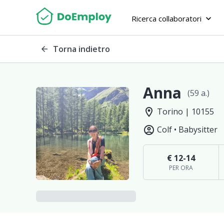
Ricerca collaboratori
keyboard_arrow_down
Torna indietro
arrow_back
Anna
(59 a.)
location_on
Torino | 10155
account_circle
Colf •
Babysitter
€ 12-14
PER ORA