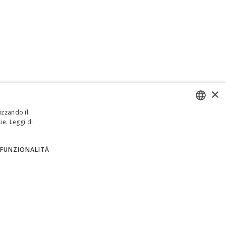
×
izzando il
ie.
Leggi di
ENGLISH
ITALIAN
FUNZIONALITÀ
SPANISH