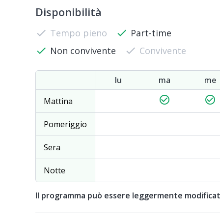
Disponibilità
check
Tempo pieno
check
Part-time
check
Non convivente
check
Convivente
lu
ma
me
check_circle_outline
check_circle_outline
Mattina
Pomeriggio
Sera
Notte
Il programma può essere leggermente modifica