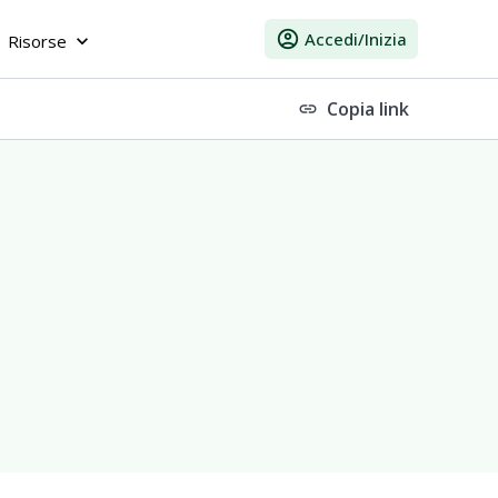
account_circle
Accedi/Inizia
Risorse
keyboard_arrow_down
Copia link
link