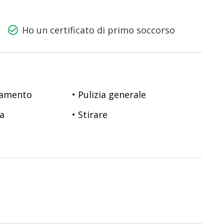
check_circle_outline
Ho un certificato di primo soccorso
namento
• Pulizia generale
sa
• Stirare