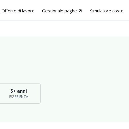
Offerte di lavoro
Gestionale paghe
Simulatore costo
arrow_outward
5+ anni
ESPERIENZA