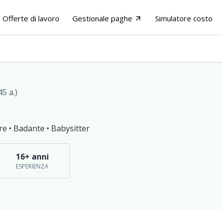
Offerte di lavoro
Gestionale paghe
Simulatore costo
arrow_outward
45 a.)
re •
Badante •
Babysitter
16+ anni
ESPERIENZA