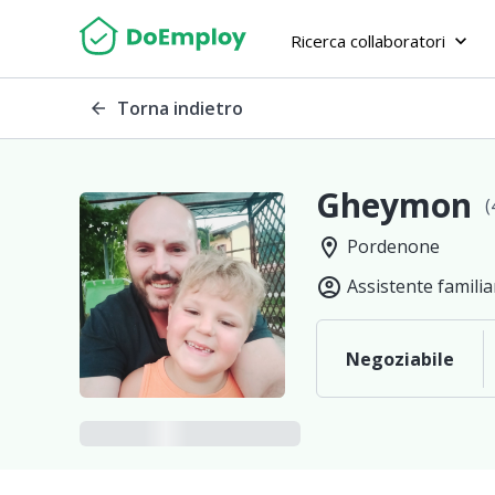
Ricerca collaboratori
keyboard_arrow_down
Torna indietro
arrow_back
Gheymon
(
location_on
Pordenone
account_circle
Assistente familia
Negoziabile