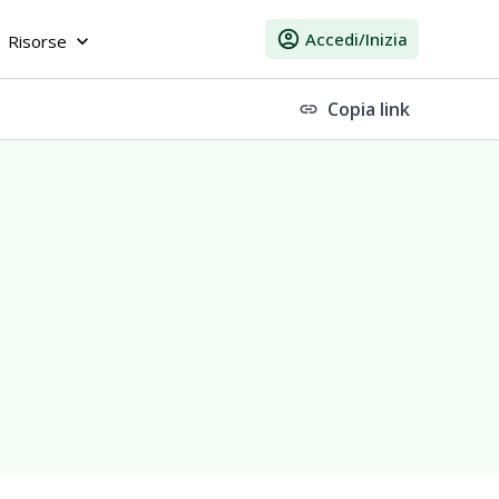
account_circle
Accedi/Inizia
Risorse
keyboard_arrow_down
Copia link
link