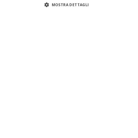
MOSTRA DETTAGLI
Servizi
Risorse
Cerca colf
Simulatore costo
n
Cerca badante
Blog
Cerca babysitter
Tabelle retribuiti
i
Workledger - Paghe domestiche
CCNL
i
Manuale app bus