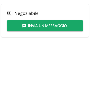
Negoziabile
payments
INVIA UN MESSAGGIO
message