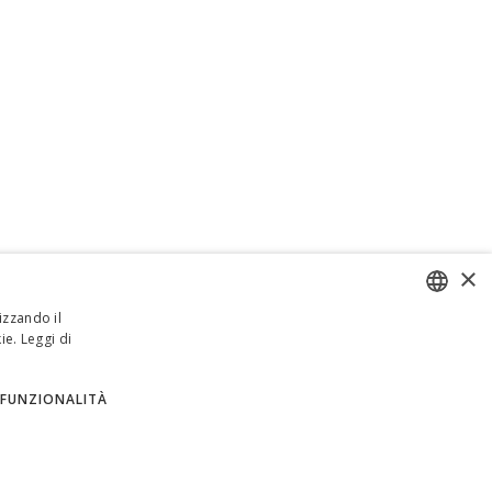
×
izzando il
ie.
Leggi di
ENGLISH
ITALIAN
FUNZIONALITÀ
SPANISH