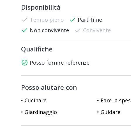
Disponibilità
check
Tempo pieno
check
Part-time
check
Non convivente
check
Convivente
Qualifiche
check_circle_outline
Posso fornire referenze
Posso aiutare con
• Cucinare
• Fare la spe
• Giardinaggio
• Guidare