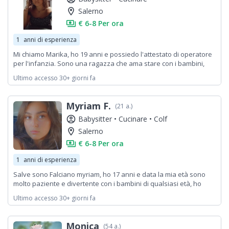
location_on
Salerno
payments
€ 6-8 Per ora
1
anni di esperienza
Mi chiamo Marika, ho 19 anni e possiedo l'attestato di operatore
per l'infanzia. Sono una ragazza che ama stare con i bambini,
giocare e divertirsi con loro. Sono paziente, premurosa, paziente,
Ultimo accesso 30+ giorni fa
divertente ed empatica.
Myriam F.
(21 a.)
account_circle
Babysitter •
Cucinare •
Colf
location_on
Salerno
payments
€ 6-8 Per ora
1
anni di esperienza
Salve sono Falciano myriam, ho 17 anni e data la mia età sono
molto paziente e divertente con i bambini di qualsiasi età, ho
sempre aiutato con i lavori domestici o con gli animali, sono molto
Ultimo accesso 30+ giorni fa
disponibile e dolce ma se ci fosse il bisogno di aiutare i bambini
con i compiti starò a loro disposizione per colmare qualsiasi
problema che abbiano
Monica
(54 a.)