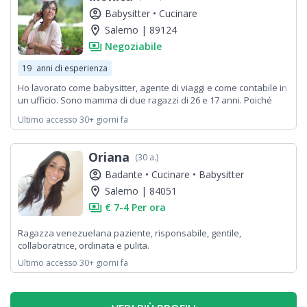
account_circle
Babysitter •
Cucinare
location_on
Salerno | 89124
payments
Negoziabile
19
anni di esperienza
Ho lavorato come babysitter, agente di viaggi e come contabile in
un ufficio. Sono mamma di due ragazzi di 26 e 17 anni. Poiché
sono indipendenti desidero riprendere a lavorare
Ultimo accesso 30+ giorni fa
Oriana
(30 a.)
account_circle
Badante •
Cucinare •
Babysitter
location_on
Salerno | 84051
payments
€ 7-4 Per ora
Ragazza venezuelana paziente, risponsabile, gentile,
collaboratrice, ordinata e pulita.
Ultimo accesso 30+ giorni fa