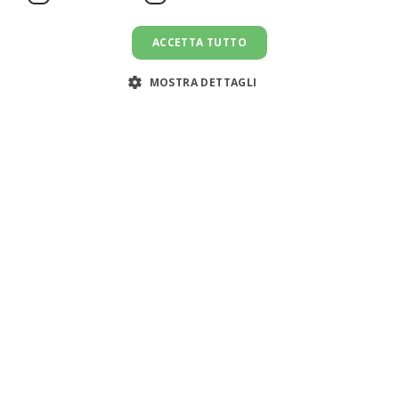
ACCETTA TUTTO
MOSTRA DETTAGLI
Assistenza clienti:
support@doemploy.app
Trasformiamo il mercato del lavoro domestico con una
piattaforma che semplifica l'incontro tra datori di lavoro
e lavoratori domestici, offrendo strumenti per gestire il
rapporto di lavoro ed elaborare le buste paga.