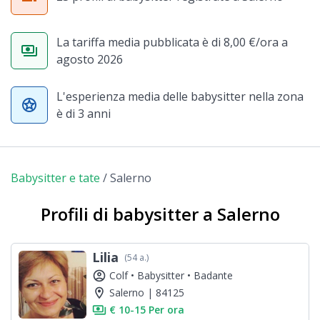
La tariffa media pubblicata è di 8,00 €/ora a
payments
agosto 2026
L'esperienza media delle babysitter nella zona
stars
è di 3 anni
Babysitter e tate
/
Salerno
Profili di babysitter a Salerno
Lilia
(54 a.)
account_circle
Colf •
Babysitter •
Badante
location_on
Salerno | 84125
payments
€ 10-15 Per ora