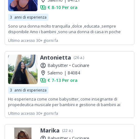
location_on
payments
€ 8-10 Per ora
3
anni di esperienza
Sono una donna molto tranquilla ,dolce ,educata ,sempre
disponibile Amo i bambini ,sono una donna di casa in poche
parole so gestire molto bene il tutto
Ultimo accesso 30+ giorni fa
Antonietta
(26 a.)
account_circle
Babysitter •
Cucinare
location_on
Salerno | 84084
payments
€ 7-13 Per ora
3
anni di esperienza
Ho esperienza come come babysitter, come insegnante di
propedeutica musicale per bambini e gestione di bambini ai
campus estivi.
Ultimo accesso 30+ giorni fa
Marika
(22 a.)
account_circle
Babysitter •
Cucinare