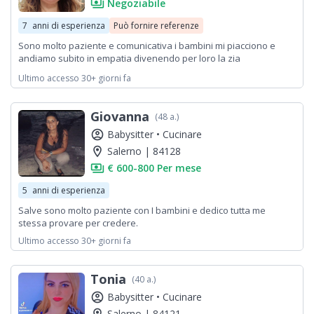
payments
Negoziabile
7
anni di esperienza
Può fornire referenze
Sono molto paziente e comunicativa i bambini mi piacciono e
andiamo subito in empatia divenendo per loro la zia
giocherellona "zia Lilly' appunto. Sono attenta e scrupolosa. E da
Ultimo accesso 30+ giorni fa
neonati diventano ometti e donnine.
Giovanna
(48 a.)
account_circle
Babysitter •
Cucinare
location_on
Salerno | 84128
payments
€ 600-800 Per mese
5
anni di esperienza
Salve sono molto paziente con I bambini e dedico tutta me
stessa provare per credere.
Ultimo accesso 30+ giorni fa
Tonia
(40 a.)
account_circle
Babysitter •
Cucinare
Salerno | 84121