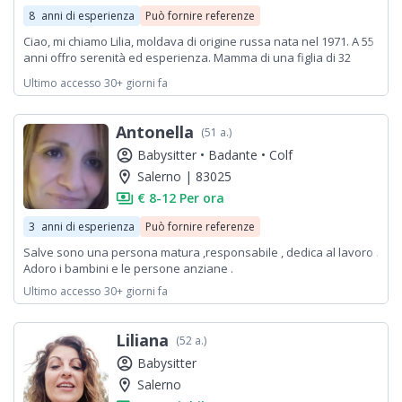
8
anni di esperienza
Può fornire referenze
Ciao, mi chiamo Lilia, moldava di origine russa nata nel 1971. A 55
anni offro serenità ed esperienza. Mamma di una figlia di 32
anni, ho grande pazienza e responsabilità nella cura dei
Ultimo accesso 30+ giorni fa
bambini. Da quasi 10 anni lavoro come colf e dama di compagnia,
occupandomi con precisione di pulizie, cucina e organizzazione
della casa. Amo gli animali e sono una maga con le piante e il
Antonella
(51 a.)
giardinaggio. Persona calma, puntuale, onesta e dedita, cerco
una famiglia da supportare con cura e rispetto.
account_circle
Babysitter •
Badante •
Colf
location_on
Salerno | 83025
payments
€ 8-12 Per ora
3
anni di esperienza
Può fornire referenze
Salve sono una persona matura ,responsabile , dedica al lavoro .
Adoro i bambini e le persone anziane .
Ultimo accesso 30+ giorni fa
Liliana
(52 a.)
account_circle
Babysitter
location_on
Salerno