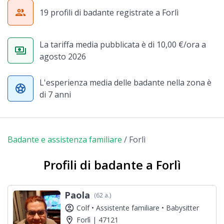
group
19 profili di badante registrate a Forlì
La tariffa media pubblicata è di 10,00 €/ora a
payments
agosto 2026
L'esperienza media delle badante nella zona è
stars
di 7 anni
Badante e assistenza familiare
/
Forlì
Profili di badante a Forlì
Paola
(62 a.)
account_circle
Colf •
Assistente familiare •
Babysitter
location_on
Forlì | 47121