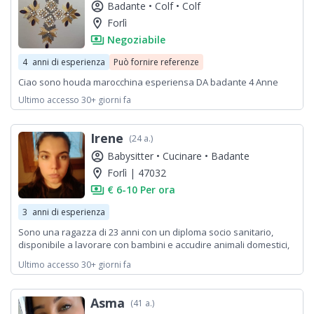
Sono molto responsabile, solare e con tanta voglia di impara
account_circle
Badante •
Colf •
Colf
location_on
Forlì
payments
Negoziabile
4
anni di esperienza
Può fornire referenze
Ciao sono houda marocchina esperiensa DA badante 4 Anne
Ultimo accesso 30+ giorni fa
Irene
(24 a.)
account_circle
Babysitter •
Cucinare •
Badante
location_on
Forlì | 47032
payments
€ 6-10 Per ora
3
anni di esperienza
Sono una ragazza di 23 anni con un diploma socio sanitario,
disponibile a lavorare con bambini e accudire animali domestici,
svolgere pulizie.
Ultimo accesso 30+ giorni fa
Asma
(41 a.)