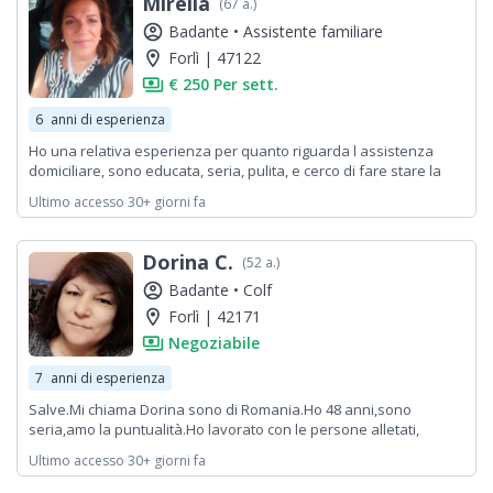
Mirella
(67 a.)
account_circle
Badante •
Assistente familiare
location_on
Forlì | 47122
payments
€ 250 Per sett.
6
anni di esperienza
Ho una relativa esperienza per quanto riguarda l assistenza
domiciliare, sono educata, seria, pulita, e cerco di fare stare la
persona che assisto, nel modo migliore perché penso sempre
Ultimo accesso 30+ giorni fa
che potrebbe trattarsi di mia madre o mia nonna
Dorina C.
(52 a.)
account_circle
Badante •
Colf
location_on
Forlì | 42171
payments
Negoziabile
7
anni di esperienza
Salve.Mi chiama Dorina sono di Romania.Ho 48 anni,sono
seria,amo la puntualità.Ho lavorato con le persone alletati,
Alzheimer, Diabete.
Ultimo accesso 30+ giorni fa