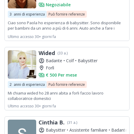
payments
Negoziabile
3
anni di esperienza
Può fornire referenze
Ciao sono Paola ho esperienza di babysitter. Sono disponibile
per bambini da un anno a più di 6 anni. Aiuto anche a fare i
compiti e posso accompagnare il bambino alle attività sportive
Ultimo accesso 30+ giorni fa
perché ho l auto. Sono disponibile mattina pomeriggio sera e fine
settimana. Ho una amica che fa bene le pulizie ma non ha la
possibilità di iscriversi al sito. Vi do il suo cellulare Marzia
Wided
(33 a.)
342/0328722. Il mio Paola 328/8487934. Preferisco essere
contattata telefonicamente.
account_circle
Badante •
Colf •
Babysitter
location_on
Forlì
payments
€ 500 Per mese
2
anni di esperienza
Può fornire referenze
Mi chiama wided ho 28 anni abita a forli faccio lavoro
collaboratrice domestici
Ultimo accesso 30+ giorni fa
Cinthia B.
(31 a.)
account_circle
Babysitter •
Assistente familiare •
Badante