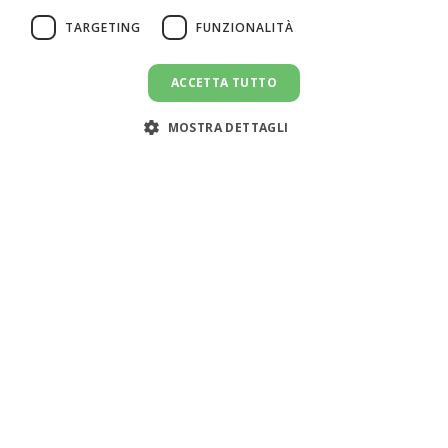
TARGETING
FUNZIONALITÀ
ACCETTA TUTTO
MOSTRA DETTAGLI
Assistenza clienti:
support@doemploy.app
Trasformiamo il mercato del lavoro domestico con una
piattaforma che semplifica l'incontro tra datori di lavoro
e lavoratori domestici, offrendo strumenti per gestire il