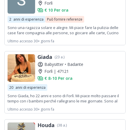
location_on
Forlì
payments
€ 10 Per ora
2
anni di esperienza
Può fornire referenze
Sono una ragazza solare e alegre. Mi piace fare la pulizia delle
case fare compagnia alle persone, so giocare alle carte, Cucino
piatti italiani No fumo. Non sono automunita
Ultimo accesso 30+ giorni fa
Giada
(23 a.)
account_circle
Babysitter •
Badante
location_on
Forlì | 47121
payments
€ 8-10 Per ora
20
anni di esperienza
Sono Giada, ho 22 anni e sono di Forlì. Mi piace molto passare il
tempo con i bambini perché rallegrano le mie giornate. Sono al
terzo anno di università e frequento il corso di educatore socio
Ultimo accesso 30+ giorni fa
culturale. Sono disponibile nel pomeriggio, preferibilmente a
orari fissi o stabiliti nel weekend per la settimana, e per
imprevisti. Sono disponibile per passare pomeriggi di gioco e
Houda
(38 a.)
compiti. Sono disponibile anche per portare i bimbi al parco.