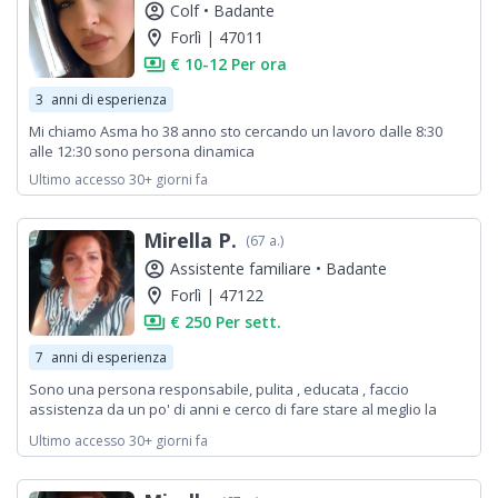
account_circle
Colf •
Badante
location_on
Forlì | 47011
payments
€ 10-12 Per ora
3
anni di esperienza
Mi chiamo Asma ho 38 anno sto cercando un lavoro dalle 8:30
alle 12:30 sono persona dinamica
Ultimo accesso 30+ giorni fa
Mirella P.
(67 a.)
account_circle
Assistente familiare •
Badante
location_on
Forlì | 47122
payments
€ 250 Per sett.
7
anni di esperienza
Sono una persona responsabile, pulita , educata , faccio
assistenza da un po' di anni e cerco di fare stare al meglio la
persona che assisto poiché penso che possa essere mia madre
Ultimo accesso 30+ giorni fa
o mia nonna