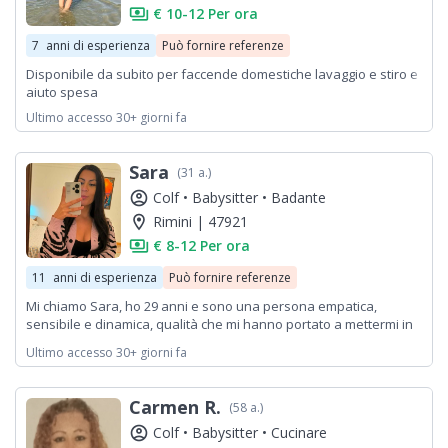
payments
€ 10-12 Per ora
7
anni di esperienza
Può fornire referenze
Disponibile da subito per faccende domestiche lavaggio e stiro e
aiuto spesa
Ultimo accesso 30+ giorni fa
Sara
(31 a.)
account_circle
Colf •
Babysitter •
Badante
location_on
Rimini | 47921
payments
€ 8-12 Per ora
11
anni di esperienza
Può fornire referenze
Mi chiamo Sara, ho 29 anni e sono una persona empatica,
sensibile e dinamica, qualità che mi hanno portato a mettermi in
gioco in esperienze diverse e arricchenti. Ho svolto per 10 anni
Ultimo accesso 30+ giorni fa
attività come assistenza volontaria a persone anziane e
gestione e cura della casa e commissioni esterne. Questi
percorsi mi hanno permesso di crescere sia a livello personale
Carmen R.
(58 a.)
che umano. Sono molto attenta e meticolosa a livello di sicurezza
e di relazione con le persone e con l'ambiente circostante.
account_circle
Colf •
Babysitter •
Cucinare