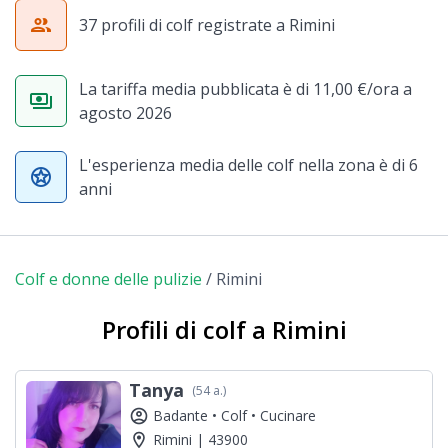
group
37 profili di colf registrate a Rimini
La tariffa media pubblicata è di 11,00 €/ora a
payments
agosto 2026
L'esperienza media delle colf nella zona è di 6
stars
anni
Colf e donne delle pulizie
/
Rimini
Profili di colf a Rimini
Tanya
(54 a.)
account_circle
Badante •
Colf •
Cucinare
location_on
Rimini | 43900