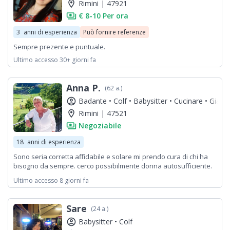
location_on
Rimini | 47921
payments
€ 8-10 Per ora
3
anni di esperienza
Può fornire referenze
Sempre prezente e puntuale.
Ultimo accesso 30+ giorni fa
Anna P.
(62 a.)
account_circle
Badante •
Colf •
Babysitter •
Cucinare •
Giardi
location_on
Rimini | 47521
payments
Negoziabile
18
anni di esperienza
Sono seria corretta affidabile e solare mi prendo cura di chi ha
bisogno da sempre. cerco possibilmente donna autosufficiente.
grazie
Ultimo accesso 8 giorni fa
Sare
(24 a.)
account_circle
Babysitter •
Colf