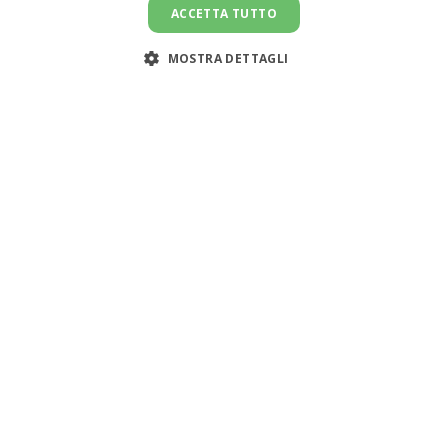
ACCETTA TUTTO
MOSTRA DETTAGLI
Assistenza clienti:
support@doemploy.app
Trasformiamo il mercato del lavoro domestico con una
piattaforma che semplifica l'incontro tra datori di lavoro
e lavoratori domestici, offrendo strumenti per gestire il
rapporto di lavoro ed elaborare le buste paga.