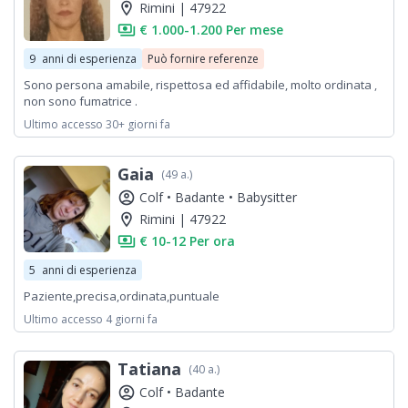
location_on
Rimini | 47922
payments
€ 1.000-1.200 Per mese
9
anni di esperienza
Può fornire referenze
Sono persona amabile, rispettosa ed affidabile, molto ordinata ,
non sono fumatrice .
Ultimo accesso 30+ giorni fa
Gaia
(49 a.)
account_circle
Colf •
Badante •
Babysitter
location_on
Rimini | 47922
payments
€ 10-12 Per ora
5
anni di esperienza
Paziente,precisa,ordinata,puntuale
Ultimo accesso 4 giorni fa
Tatiana
(40 a.)
account_circle
Colf •
Badante