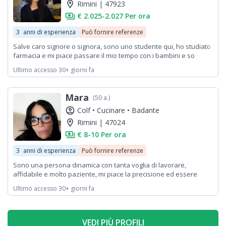
location_on
Rimini | 47923
payments
€ 2.025-2.027 Per ora
3
anni di esperienza
Può fornire referenze
Salve caro signore o signora, sono uno studente qui, ho studiato
farmacia e mi piace passare il mio tempo con i bambini e so
comunicare molto bene con loro. Vorrei lavorare in questo
Ultimo accesso 30+ giorni fa
campo. Ho avuto esperienza in questo campo con una bellissima
bambina di 3 anni e sapevo molto bene come comunicare con i
bambini e so anche insegnare loro l'inglese molto bene.
Mara
(50 a.)
account_circle
Colf •
Cucinare •
Badante
location_on
Rimini | 47024
payments
€ 8-10 Per ora
3
anni di esperienza
Può fornire referenze
Sono una persona dinamica con tanta voglia di lavorare,
affidabile e molto paziente, mi piace la precisione ed essere
collaboratrice. Sono molto brava sul lavoro che svolgo .
Ultimo accesso 30+ giorni fa
VEDI PIÙ PROFILI