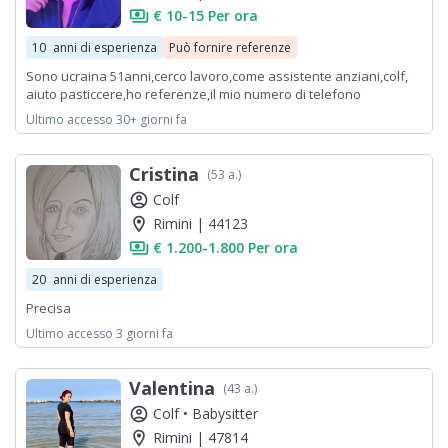
payments
€ 10-15 Per ora
10
anni di esperienza
Può fornire referenze
Sono ucraina 51anni,cerco lavoro,come assistente anziani,colf,
aiuto pasticcere,ho referenze,il mio numero di telefono
Ultimo accesso 30+ giorni fa
Cristina
(53 a.)
account_circle
Colf
location_on
Rimini | 44123
payments
€ 1.200-1.800 Per ora
20
anni di esperienza
Precisa
Ultimo accesso 3 giorni fa
Valentina
(43 a.)
account_circle
Colf •
Babysitter
location_on
Rimini | 47814