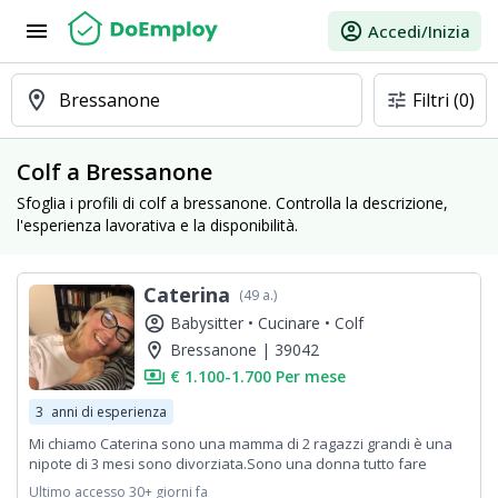
menu
account_circle
Accedi/Inizia
location_on
Bressanone
Filtri
(0)
tune
Colf a Bressanone
Sfoglia i profili di colf a bressanone. Controlla la descrizione,
l'esperienza lavorativa e la disponibilità.
Caterina
(49 a.)
account_circle
Babysitter •
Cucinare •
Colf
location_on
Bressanone | 39042
payments
€ 1.100-1.700 Per mese
3
anni di esperienza
Mi chiamo Caterina sono una mamma di 2 ragazzi grandi è una
nipote di 3 mesi sono divorziata.Sono una donna tutto fare
Ultimo accesso 30+ giorni fa