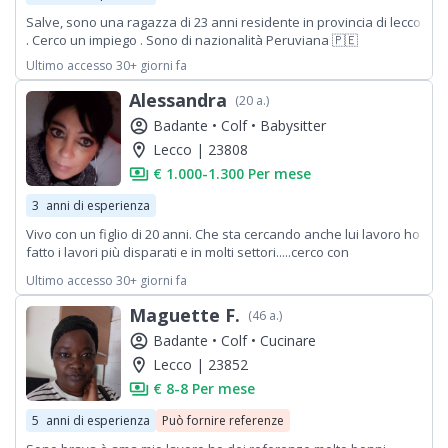
Salve, sono una ragazza di 23 anni residente in provincia di lecco
. Cerco un impiego . Sono di nazionalità Peruviana 🇵🇪
Ultimo accesso 30+ giorni fa
Alessandra
(20 a.)
account_circle
Badante •
Colf •
Babysitter
location_on
Lecco | 23808
payments
€ 1.000-1.300 Per mese
3
anni di esperienza
Vivo con un figlio di 20 anni. Che sta cercando anche lui lavoro ho
fatto i lavori più disparati e in molti settori.....cerco con
urgenza.....disponibile anche il sabato mattina
Ultimo accesso 30+ giorni fa
Maguette F.
(46 a.)
account_circle
Badante •
Colf •
Cucinare
location_on
Lecco | 23852
payments
€ 8-8 Per mese
5
anni di esperienza
Può fornire referenze