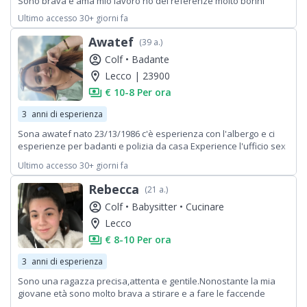
Sono brava è ama mio lavoro ho dei referenze molto bonni
Ultimo accesso 30+ giorni fa
Awatef
(39 a.)
account_circle
Colf •
Badante
location_on
Lecco | 23900
payments
€ 10-8 Per ora
3
anni di esperienza
Sona awatef nato 23/13/1986 c'è esperienza con l'albergo e ci
esperienze per badanti e polizia da casa Experience l'ufficio sex
esperienze vigili del fuoco 2 anni
Ultimo accesso 30+ giorni fa
Rebecca
(21 a.)
account_circle
Colf •
Babysitter •
Cucinare
location_on
Lecco
payments
€ 8-10 Per ora
3
anni di esperienza
Sono una ragazza precisa,attenta e gentile.Nonostante la mia
giovane età sono molto brava a stirare e a fare le faccende
domestiche.