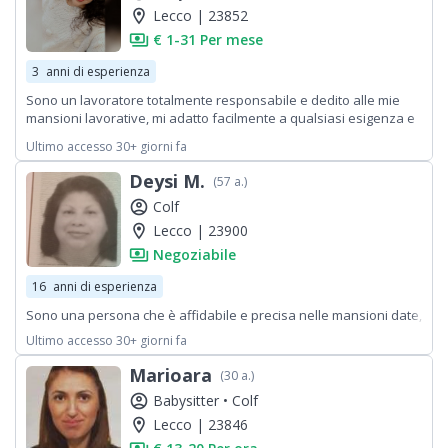
location_on
Lecco | 23852
payments
€ 1-31 Per mese
3
anni di esperienza
Sono un lavoratore totalmente responsabile e dedito alle mie
mansioni lavorative, mi adatto facilmente a qualsiasi esigenza e
ottengo prestazioni ottimali.
Ultimo accesso 30+ giorni fa
Deysi M.
(57 a.)
account_circle
Colf
location_on
Lecco | 23900
payments
Negoziabile
16
anni di esperienza
Sono una persona che è affidabile e precisa nelle mansioni date,
Ultimo accesso 30+ giorni fa
Marioara
(30 a.)
account_circle
Babysitter •
Colf
location_on
Lecco | 23846