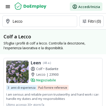
menu
account_circle
Accedi/Inizia
location_on
Lecco
Filtri
(0)
tune
Colf a Lecco
Sfoglia i profili di colf a lecco. Controlla la descrizione,
l'esperienza lavorativa e la disponibilità.
Leen
(48 a.)
account_circle
Colf •
Badante
location_on
Lecco | 23900
payments
Negoziabile
3
anni di esperienza
Può fornire referenze
I am serious and reliable person trustworthy and hard work i can
handle my duties and my responsibilities
Ultimo accesso 30+ giorni fa