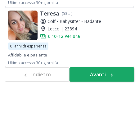
Ultimo accesso 30+ giorni fa
Teresa
(53 a.)
account_circle
Colf •
Babysitter •
Badante
location_on
Lecco | 23894
payments
€ 10-12 Per ora
6
anni di esperienza
Affidabile e paziente
Ultimo accesso 30+ giorni fa
Indietro
Avanti
chevron_left
navigate_next