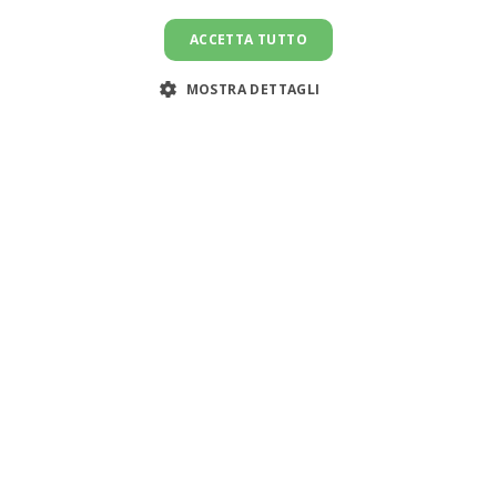
ACCETTA TUTTO
MOSTRA DETTAGLI
Assistenza clienti:
support@doemploy.app
Trasformiamo il mercato del lavoro domestico con una
piattaforma che semplifica l'incontro tra datori di lavoro
e lavoratori domestici, offrendo strumenti per gestire il
rapporto di lavoro ed elaborare le buste paga.