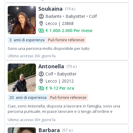
Soukaina
(19 a.)
account_circle
Badante •
Babysitter •
Colf
location_on
Lecco | 23868
payments
€ 1.000-2.000 Per mese
3
anni di esperienza
Può fornire referenze
Sono una persona molto disponibile per tutto
Ultimo accesso 30+ giorni fa
Antonella
(70 a.)
account_circle
Colf •
Babysitter
location_on
Lecco | 20212
payments
€ 9-12 Per ora
20
anni di esperienza
Può fornire referenze
Ciao, sono Antonella, disposta a lavorare in famiglia, sono una
persona puntuale, mi piace lavorare e ci tengo all'ordine e
l'igiene. Ho lavorato molti anni come cameriera ai piani. Sarò
Ultimo accesso 30+ giorni fa
libera nei primi mesi 2026 perché attualmente sono ancora
impegnata presso una famiglia. Voglio un lavoro full time ma
Barbara
(57 a.)
senza trasferte . Ringrazio e saluto Antonella.