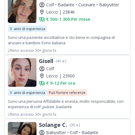
account_circle
Colf •
Badante •
Cucinare •
Babysitter
location_on
Lecco | 23846
payments
€ 500-1.300 Per mese
3
anni di esperienza
Sono una paziente ascoltatrice e sto bene in compagnia di
anziani e bambini Sono italiana
Ultimo accesso 30+ giorni fa
Gisell
(41 a.)
account_circle
Colf
location_on
Lecco | 23900
payments
€ 9-12 Per ora
3
anni di esperienza
Può fornire referenze
Sono una persona Affidabile e onesta, molto responsabile, con
esperienza di colf ,pulizie ,badante
Ultimo accesso 30+ giorni fa
Solange C.
(30 a.)
account_circle
Babysitter •
Colf •
Badante