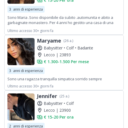
payments
€ 13-20 Per ora
3
anni di esperienza
Sono Maria .Sono disponibile da subito .automunita e abito a
garbagnate monastero. Per 4 anni ho gestito una casa di una
carissima signora e i suoi due cani fi taglia grande. Facevo
Ultimo accesso 30+ giorni fa
pulizie,stiro,giardinaggio,lavaggio tappeti, cambio
stazione,garage e anche dog sitter. Sono una ragazza molto
Maryame
(26 a.)
precisa e attenta a ogni dettaglio
account_circle
Babysitter •
Colf •
Badante
location_on
Lecco | 23893
payments
€ 1.300-1.500 Per mese
3
anni di esperienza
Sono una ragazza tranquilla simpatica sorrido sempre
Ultimo accesso 30+ giorni fa
Jennifer
(25 a.)
account_circle
Babysitter •
Colf
location_on
Lecco | 23900
payments
€ 15-20 Per ora
2
anni di esperienza