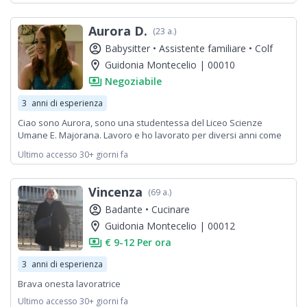
Aurora D.
(23 a.)
account_circle
Babysitter •
Assistente familiare •
Colf
location_on
Guidonia Montecelio | 00010
payments
Negoziabile
3
anni di esperienza
Ciao sono Aurora, sono una studentessa del Liceo Scienze
Umane E. Majorana. Lavoro e ho lavorato per diversi anni come
insegnante di uno sport (majorettes) avendo quindi una notevole
Ultimo accesso 30+ giorni fa
esperienza con i bambini.
Vincenza
(69 a.)
account_circle
Badante •
Cucinare
location_on
Guidonia Montecelio | 00012
payments
€ 9-12 Per ora
3
anni di esperienza
Brava onesta lavoratrice
Ultimo accesso 30+ giorni fa