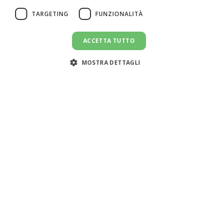
TARGETING
FUNZIONALITÀ
ACCETTA TUTTO
MOSTRA DETTAGLI
Assistenza clienti:
support@doemploy.app
Trasformiamo il mercato del lavoro domestico con una
piattaforma che semplifica l'incontro tra datori di lavoro
e lavoratori domestici, offrendo strumenti per gestire il