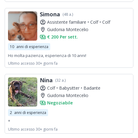
Simona
(48 a.)
account_circle
Assistente familiare •
Colf •
Colf
location_on
Guidonia Montecelio
payments
€ 200 Per sett.
10
anni di esperienza
Ho molta pazienza, esperienza di 10 anni!
Ultimo accesso 30+ giorni fa
Nina
(32 a.)
account_circle
Colf •
Babysitter •
Badante
location_on
Guidonia Montecelio
payments
Negoziabile
2
anni di esperienza
*
Ultimo accesso 30+ giorni fa