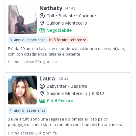
Nathaty
(47 a.)
account_circle
Colf •
Badante •
Cucinare
location_on
Guidonia Montecelio
payments
Negoziabile
3
anni di esperienza
Può fornire referenze
Più da 20 anni in Italia,con esperienza asistencia di anziani,tata,
colf..con cittadinanza Italiana e patente
Ultimo accesso 30+ giorni fa
Laura
(26 a.)
account_circle
Babysitter •
Badante
location_on
Guidonia Montecelio | 00012
payments
€ 4-6 Per ora
1
anni di esperienza
Salve a tutti sono una ragazza diplomata al liceo psico
pedagogico e amo stare a contatto con i bambini ho anche una
figlia di 3 anni sono anche corsista oss
Ultimo accesso 30+ giorni fa